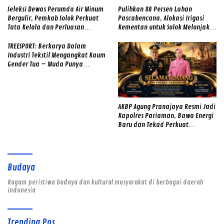
Seleksi Dewas Perumda Air Minum
Pulihkan 80 Persen Lahan
Bergulir, Pemkab Solok Perkuat
Pascabencana, Alokasi Irigasi
Tata Kelola dan Perluasan
Kementan untuk Solok Melonjak
Layanan
dari 13 Jadi 74 Unit
TREESPORT: Berkarya Dalam
Industri Tekstil Mengangkat Kaum
Gender Tua – Muda Punya
Semangat
AKBP Agung Pranajaya Resmi Jadi
Kapolres Pariaman, Bawa Energi
Baru dan Tekad Perkuat
Pelayanan kepada Masyarakat
Budaya
Ragam peristiwa budaya dan kultural masyarakat di berbagai daerah
indonesia
Trending Pos