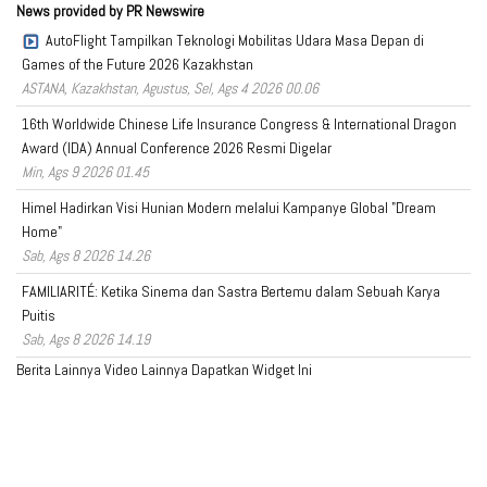
News provided by PR Newswire
AutoFlight Tampilkan Teknologi Mobilitas Udara Masa Depan di
Games of the Future 2026 Kazakhstan
ASTANA, Kazakhstan, Agustus, Sel, Ags 4 2026 00.06
16th Worldwide Chinese Life Insurance Congress & International Dragon
Award (IDA) Annual Conference 2026 Resmi Digelar
Min, Ags 9 2026 01.45
Himel Hadirkan Visi Hunian Modern melalui Kampanye Global "Dream
Home"
Sab, Ags 8 2026 14.26
FAMILIARITÉ: Ketika Sinema dan Sastra Bertemu dalam Sebuah Karya
Puitis
Sab, Ags 8 2026 14.19
Berita Lainnya
Video Lainnya
Dapatkan Widget Ini