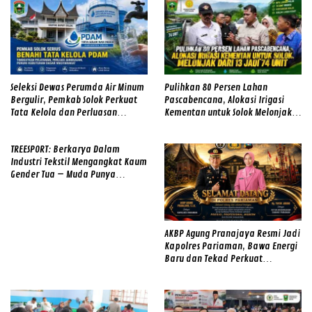
Seleksi Dewas Perumda Air Minum
Pulihkan 80 Persen Lahan
Bergulir, Pemkab Solok Perkuat
Pascabencana, Alokasi Irigasi
Tata Kelola dan Perluasan
Kementan untuk Solok Melonjak
Layanan
dari 13 Jadi 74 Unit
TREESPORT: Berkarya Dalam
Industri Tekstil Mengangkat Kaum
Gender Tua – Muda Punya
Semangat
AKBP Agung Pranajaya Resmi Jadi
Kapolres Pariaman, Bawa Energi
Baru dan Tekad Perkuat
Pelayanan kepada Masyarakat