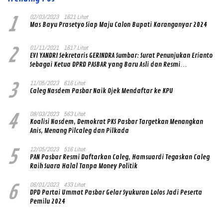
1
02/03/2023
1621 Lihat
Mas Bayu Prasetyo Siap Maju Calon Bupati Karanganyar 2024
2
01/11/2021
1617 Lihat
EVI YANDRI Sekretaris GERINDRA Sumbar: Surat Penunjukan Erianto
Sebagai Ketua DPRD PASBAR yang Baru Asli dan Resmi
Ditandatangani Ketum Prabowo Subianto
3
11/05/2023
616 Lihat
Caleg Nasdem Pasbar Naik Ojek Mendaftar ke KPU
4
08/03/2023
563 Lihat
Koalisi Nasdem, Demokrat PKS Pasbar Targetkan Menangkan
Anis, Menang Pilcaleg dan Pilkada
5
12/05/2023
516 Lihat
PAN Pasbar Resmi Daftarkan Caleg, Hamsuardi Tegaskan Caleg
Raih Suara Halal Tanpa Money Politik
6
06/01/2023
433 Lihat
DPD Partai Ummat Pasbar Gelar Syukuran Lolos Jadi Peserta
Pemilu 2024