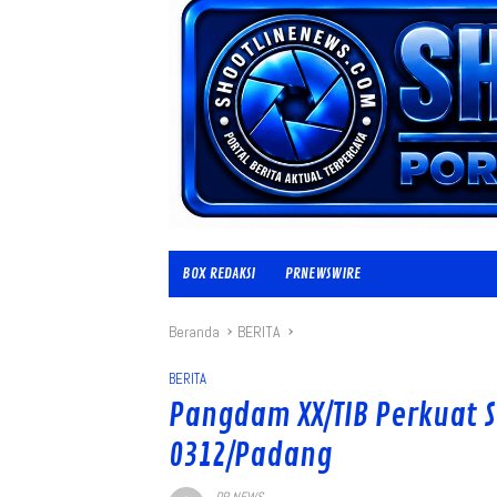
BOX REDAKSI
PRNEWSWIRE
Beranda
BERITA
BERITA
Pangdam XX/TIB Perkuat S
0312/Padang
PR NEWS