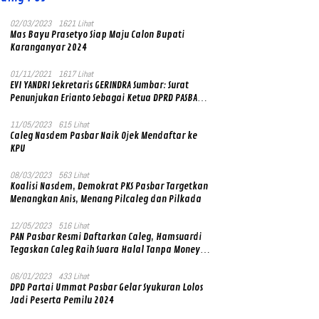
02/03/2023
1621 Lihat
Mas Bayu Prasetyo Siap Maju Calon Bupati
Karanganyar 2024
01/11/2021
1617 Lihat
EVI YANDRI Sekretaris GERINDRA Sumbar: Surat
Penunjukan Erianto Sebagai Ketua DPRD PASBAR
yang Baru Asli dan Resmi Ditandatangani Ketum
Prabowo Subianto
11/05/2023
615 Lihat
Caleg Nasdem Pasbar Naik Ojek Mendaftar ke
KPU
08/03/2023
563 Lihat
Koalisi Nasdem, Demokrat PKS Pasbar Targetkan
Menangkan Anis, Menang Pilcaleg dan Pilkada
12/05/2023
516 Lihat
PAN Pasbar Resmi Daftarkan Caleg, Hamsuardi
Tegaskan Caleg Raih Suara Halal Tanpa Money
Politik
06/01/2023
433 Lihat
DPD Partai Ummat Pasbar Gelar Syukuran Lolos
Jadi Peserta Pemilu 2024