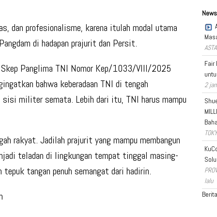
News
tas, dan profesionalisme, karena itulah modal utama
Masa
Pangdam di hadapan prajurit dan Persit.
ASTA
Fair
ui Skep Panglima TNI Nomor Kep/1033/VIII/2025
untu
gingatkan bahwa keberadaan TNI di tengah
2 jam
i sisi militer semata. Lebih dari itu, TNI harus mampu
Shue
MILL
Bah
TOKY
ngah rakyat. Jadilah prajurit yang mampu membangun
KuCo
jadi teladan di lingkungan tempat tinggal masing-
Solu
 tepuk tangan penuh semangat dari hadirin.
PROV
lalu
n
Berit