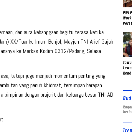
PWI P
Work
Pers 
Pend
maan, dan aura kebanggaan begitu terasa ketika
dam) XX/Tuanku Imam Bonjol, Mayjen TNI Arief Gajah
rdananya ke Markas Kodim 0312/Padang, Selasa
Tawu
Lewat
Kend
biasa, tetapi juga menjadi momentum penting yang
Pemu
nyambutan yang penuh khidmat, tersimpan harapan
a pimpinan dengan prajurit dan keluarga besar TNI AD
Bud
Ragam
berb
at
Tre