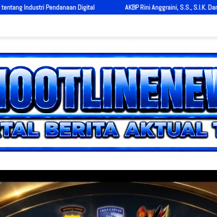
AKBP Rini Anggraini, S.S., S.I.K. Dampingi Kabid Propam Polda Sumbar dalam