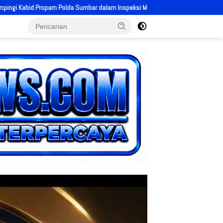
 Inspeksi Mendadak di Mapolres Solok, Perkuat Disiplin Personel dan Tingkatka