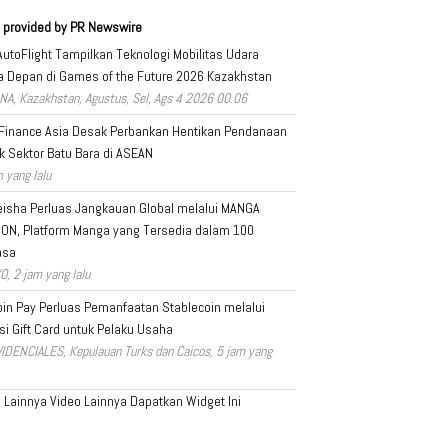
 provided by PR Newswire
AutoFlight Tampilkan Teknologi Mobilitas Udara
 Depan di Games of the Future 2026 Kazakhstan
NA, Kazakhstan, Agustus, Sel, Ags 4 2026 00.06
 Finance Asia Desak Perbankan Hentikan Pendanaan
k Sektor Batu Bara di ASEAN
 yang lalu
isha Perluas Jangkauan Global melalui MANGA
ION, Platform Manga yang Tersedia dalam 100
asa
O, 2 jam yang lalu
in Pay Perluas Pemanfaatan Stablecoin melalui
si Gift Card untuk Pelaku Usaha
IDENCIALES, Kepulauan Turks dan Caicos, 5 jam yang
a Lainnya
Video Lainnya
Dapatkan Widget Ini