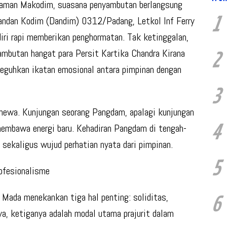
aman Makodim, suasana penyambutan berlangsung
1
andan Kodim (Dandim) 0312/Padang, Letkol Inf Ferry
erdiri rapi memberikan penghormatan. Tak ketinggalan,
sambutan hangat para Persit Kartika Chandra Kirana
2
eguhkan ikatan emosional antara pimpinan dengan
3
timewa. Kunjungan seorang Pangdam, apalagi kunjungan
4
membawa energi baru. Kehadiran Pangdam di tengah-
sekaligus wujud perhatian nyata dari pimpinan.
5
rofesionalisme
 Mada menekankan tiga hal penting: soliditas,
6
ya, ketiganya adalah modal utama prajurit dalam