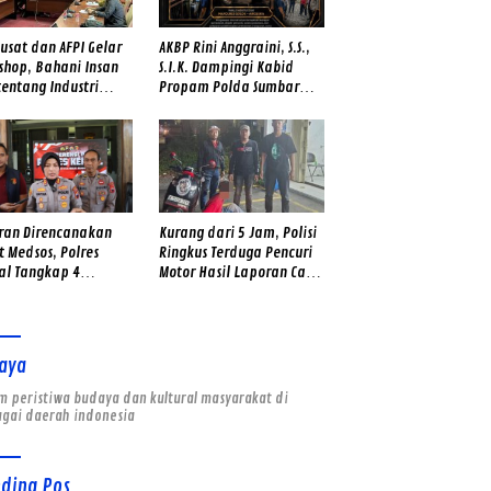
usat dan AFPI Gelar
AKBP Rini Anggraini, S.S.,
shop, Bahani Insan
S.I.K. Dampingi Kabid
tentang Industri
Propam Polda Sumbar
anaan Digital
dalam Inspeksi
Mendadak di Mapolres
Solok, Perkuat Disiplin
Personel dan Tingkatkan
Pelayanan Humanis
kepada Masyarakat
Kurang dari 5 Jam, Polisi
ran Direncanakan
Ringkus Terduga Pencuri
 Medsos, Polres
Motor Hasil Laporan Call
al Tangkap 4
Center 110
da dan Sita 4 Sajam
aya
 peristiwa budaya dan kultural masyarakat di
agai daerah indonesia
nding Pos