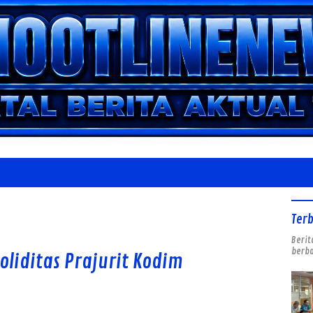
Ter
Berit
berba
oliditas Prajurit Kodim