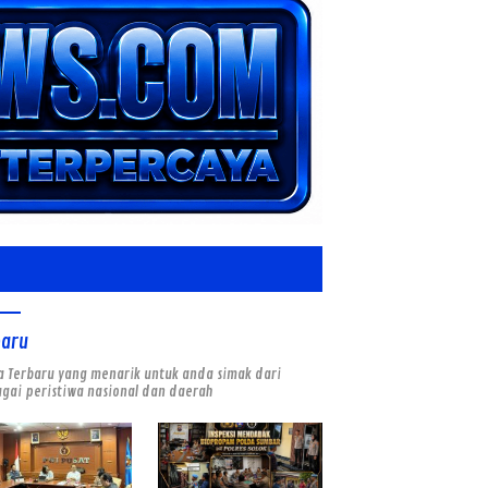
baru
a Terbaru yang menarik untuk anda simak dari
gai peristiwa nasional dan daerah