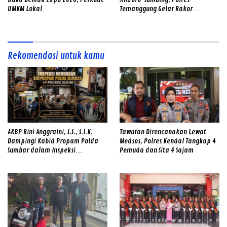
UMKM Lokal
Temanggung Gelar Rakor
Sinergitas dan Cek Alat SAR
Gabungan
Rekomendasi untuk kamu
AKBP Rini Anggraini, S.S., S.I.K.
Tawuran Direncanakan Lewat
Dampingi Kabid Propam Polda
Medsos, Polres Kendal Tangkap 4
Sumbar dalam Inspeksi
Pemuda dan Sita 4 Sajam
Mendadak di Mapolres Solok,
Perkuat Disiplin Personel dan
Tingkatkan Pelayanan Humanis
kepada Masyarakat