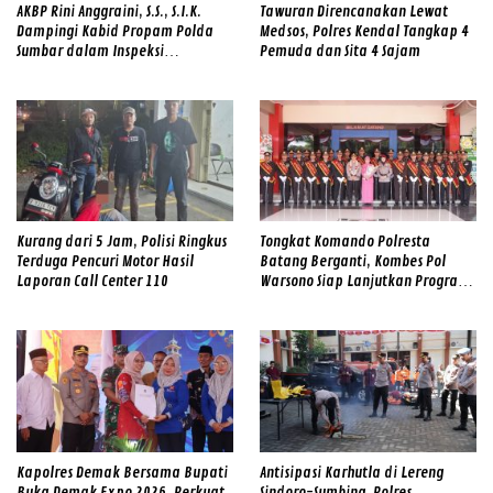
AKBP Rini Anggraini, S.S., S.I.K.
Tawuran Direncanakan Lewat
Dampingi Kabid Propam Polda
Medsos, Polres Kendal Tangkap 4
Sumbar dalam Inspeksi
Pemuda dan Sita 4 Sajam
Mendadak di Mapolres Solok,
Perkuat Disiplin Personel dan
Tingkatkan Pelayanan Humanis
kepada Masyarakat
Kurang dari 5 Jam, Polisi Ringkus
Tongkat Komando Polresta
Terduga Pencuri Motor Hasil
Batang Berganti, Kombes Pol
Laporan Call Center 110
Warsono Siap Lanjutkan Program
Strategis
Kapolres Demak Bersama Bupati
Antisipasi Karhutla di Lereng
Buka Demak Expo 2026, Perkuat
Sindoro-Sumbing, Polres