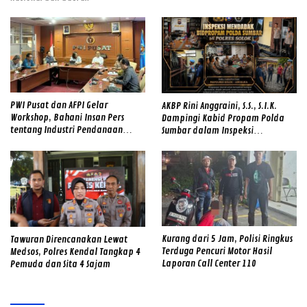
PWI Pusat dan AFPI Gelar
AKBP Rini Anggraini, S.S., S.I.K.
Workshop, Bahani Insan Pers
Dampingi Kabid Propam Polda
tentang Industri Pendanaan
Sumbar dalam Inspeksi
Digital
Mendadak di Mapolres Solok,
Perkuat Disiplin Personel dan
Tingkatkan Pelayanan Humanis
kepada Masyarakat
Kurang dari 5 Jam, Polisi Ringkus
Tawuran Direncanakan Lewat
Terduga Pencuri Motor Hasil
Medsos, Polres Kendal Tangkap 4
Laporan Call Center 110
Pemuda dan Sita 4 Sajam