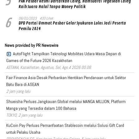
5
PAN Pasbar Resmi Daftarkan Caleg, Hamsuardi Tegaskan Caleg
Raih Suara Halal Tanpa Money Politik
6
06/01/2023
433 Lihat
DPD Partai Ummat Pasbar Gelar Syukuran Lolos Jadi Peserta
Pemilu 2024
News provided by PR Newswire
AutoFlight Tampilkan Teknologi Mobilitas Udara Masa Depan di
Games of the Future 2026 Kazakhstan
ASTANA, Kazakhstan, Agustus, Sel, Ags 4 2026 00.06
Fair Finance Asia Desak Perbankan Hentikan Pendanaan untuk Sektor
Batu Bara di ASEAN
2 jam yang lalu
Shueisha Perluas Jangkauan Global melalui MANGA MILLION, Platform
Manga yang Tersedia dalam 100 Bahasa
TOKYO, 2 jam yang lalu
KuCoin Pay Perluas Pemanfaatan Stablecoin melalui Solusi Gift Card
untuk Pelaku Usaha
PROVIDENCIALES, Kepulauan Turks dan Caicos, 5 jam yang lalu