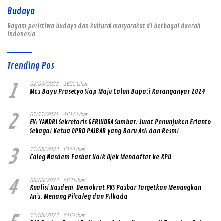
Budaya
Ragam peristiwa budaya dan kultural masyarakat di berbagai daerah
indonesia
Trending Pos
1
02/03/2023
1621 Lihat
Mas Bayu Prasetyo Siap Maju Calon Bupati Karanganyar 2024
2
01/11/2021
1617 Lihat
EVI YANDRI Sekretaris GERINDRA Sumbar: Surat Penunjukan Erianto
Sebagai Ketua DPRD PASBAR yang Baru Asli dan Resmi
Ditandatangani Ketum Prabowo Subianto
3
11/05/2023
615 Lihat
Caleg Nasdem Pasbar Naik Ojek Mendaftar ke KPU
4
08/03/2023
563 Lihat
Koalisi Nasdem, Demokrat PKS Pasbar Targetkan Menangkan
Anis, Menang Pilcaleg dan Pilkada
12/05/2023
516 Lihat