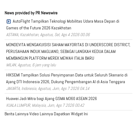
News provided by PR Newswire
AutoFlight Tampilkan Teknologi Mobilitas Udara Masa Depan di
Games of the Future 2026 Kazakhstan
ASTANA, Kazakhstan, Agustus, Sel, Ags 4 2026 00.06
MONDEVITA MENGAKUISISI SAHAM MAYORITAS DI UNDERSCORE DISTRICT,
PERUSAHAAN INDUK MAGLIANO, SEBAGAI LANGKAH KEDUA DALAM
MEMBANGUN PLATFORM MEREK MEWAH ITALIA BARU
MILAN, Agustus, 6 jam yang lalu
HIKSEMI Tampilkan Solusi Penyimpanan Data untuk Seluruh Skenario di
Ajang DTI Indonesia 2026, Dukung Pengembangan AI di Asia Tenggara
JAKARTA, Indonesia, Agustus, Jum, Ags 7 2026 04.14
Huawei Jadi Mitra bagi Ajang GSMA M360 ASEAN 2026
KUALA LUMPUR, Malaysia, Jum, Ags 7 2026 00.42
Berita Lainnya
Video Lainnya
Dapatkan Widget Ini