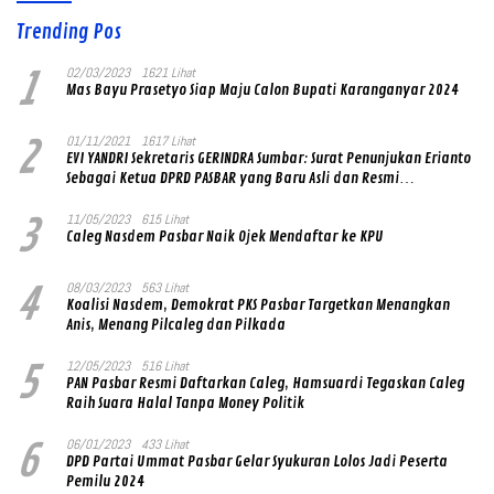
Trending Pos
1
02/03/2023
1621 Lihat
Mas Bayu Prasetyo Siap Maju Calon Bupati Karanganyar 2024
2
01/11/2021
1617 Lihat
EVI YANDRI Sekretaris GERINDRA Sumbar: Surat Penunjukan Erianto
Sebagai Ketua DPRD PASBAR yang Baru Asli dan Resmi
Ditandatangani Ketum Prabowo Subianto
3
11/05/2023
615 Lihat
Caleg Nasdem Pasbar Naik Ojek Mendaftar ke KPU
4
08/03/2023
563 Lihat
Koalisi Nasdem, Demokrat PKS Pasbar Targetkan Menangkan
Anis, Menang Pilcaleg dan Pilkada
5
12/05/2023
516 Lihat
PAN Pasbar Resmi Daftarkan Caleg, Hamsuardi Tegaskan Caleg
Raih Suara Halal Tanpa Money Politik
6
06/01/2023
433 Lihat
DPD Partai Ummat Pasbar Gelar Syukuran Lolos Jadi Peserta
Pemilu 2024