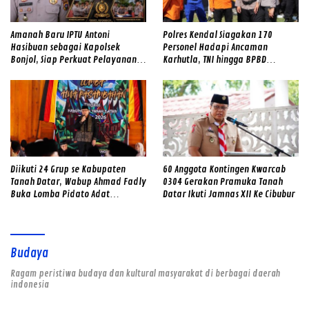
Amanah Baru IPTU Antoni
Polres Kendal Siagakan 170
Hasibuan sebagai Kapolsek
Personel Hadapi Ancaman
Bonjol, Siap Perkuat Pelayanan
Karhutla, TNI hingga BPBD
dan Kamtibmas di Tengah
Dilibatkan
Masyarakat
Diikuti 24 Grup se Kabupaten
60 Anggota Kontingen Kwarcab
Tanah Datar, Wabup Ahmad Fadly
0304 Gerakan Pramuka Tanah
Buka Lomba Pidato Adat
Datar Ikuti Jamnas XII Ke Cibubur
Minangkabau
Budaya
Ragam peristiwa budaya dan kultural masyarakat di berbagai daerah
indonesia