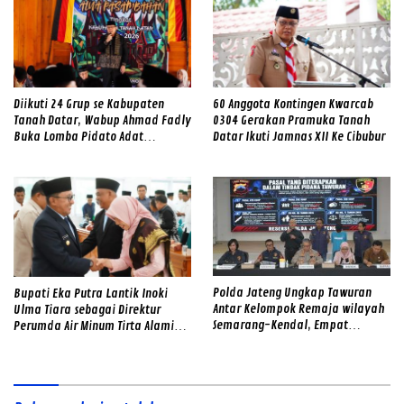
Diikuti 24 Grup se Kabupaten
60 Anggota Kontingen Kwarcab
Tanah Datar, Wabup Ahmad Fadly
0304 Gerakan Pramuka Tanah
Buka Lomba Pidato Adat
Datar Ikuti Jamnas XII Ke Cibubur
Minangkabau
Polda Jateng Ungkap Tawuran
Bupati Eka Putra Lantik Inoki
Antar Kelompok Remaja wilayah
Ulma Tiara sebagai Direktur
Semarang-Kendal, Empat
Perumda Air Minum Tirta Alami
Tersangka Ditahan dan 17 DPO
2026–2031
Diburu