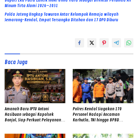
Bupati Eka Putra Lantik Inoki Ulma Tiara sebagai Direktur Perumda Air
Minum Tirta Alami 2026–2031
Polda Jateng Ungkap Tawuran Antar Kelompok Remaja wilayah
Semarang-Kendal, Empat Tersangka Ditahan dan 17 DPO Diburu
Baca Juga
Amanah Baru IPTU Antoni
Polres Kendal Siagakan 170
Hasibuan sebagai Kapolsek
Personel Hadapi Ancaman
Bonjol, Siap Perkuat Pelayanan
Karhutla, TNI hingga BPBD
dan Kamtibmas di Tengah
Dilibatkan
Masyarakat