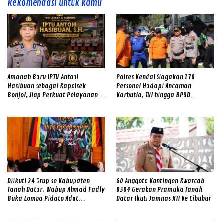
Rekomendasi untuk kamu
Amanah Baru IPTU Antoni
Polres Kendal Siagakan 170
Hasibuan sebagai Kapolsek
Personel Hadapi Ancaman
Bonjol, Siap Perkuat Pelayanan
Karhutla, TNI hingga BPBD
dan Kamtibmas di Tengah
Dilibatkan
Masyarakat
Diikuti 24 Grup se Kabupaten
60 Anggota Kontingen Kwarcab
Tanah Datar, Wabup Ahmad Fadly
0304 Gerakan Pramuka Tanah
Buka Lomba Pidato Adat
Datar Ikuti Jamnas XII Ke Cibubur
Minangkabau