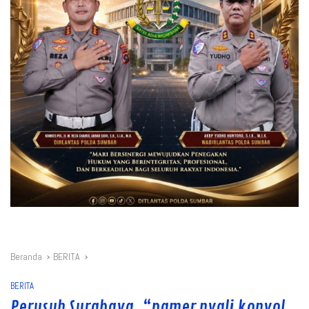
Beranda
BERITA
BERITA
Perusuh Surabaya, “pamer nyali konyol