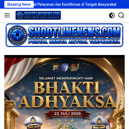
Langsung
erkuat Pelayanan dan Kamtibmas di Tengah Masyarakat
Breaking News
Polres Kendal 
ke
konten