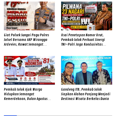
Giat Polsek Sungai Pagu Polres
Usai Penetapan Nomor Urut,
Solsel Bersama AKP Wirangga
Pemkab Solok Perkuat Sinergi
Ardevies, Rawat Semangat
TNI–Polri Jaga Kondusivitas
Kemerdekaan
Pilwana Serentak di 23 Nagari
Pemkab Solok Ajak Warga
Gandeng ITB, Pemkab Solok
Hidupkan Semangat
Siapkan Alahan Panjang Menjadi
Kemerdekaan, Bulan Agustus
Destinasi Wisata Berkelas Dunia
Diwarnai Gerakan Merah Putih
dan Gotong Royong