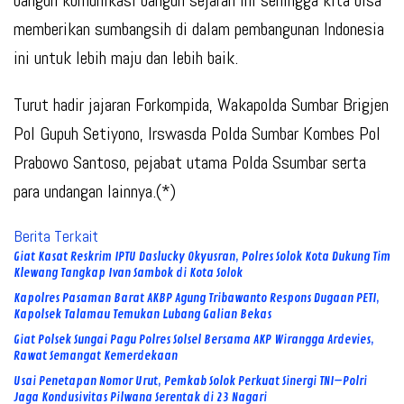
bangun komunikasi bangun sejarah ini sehingga kita bisa
memberikan sumbangsih di dalam pembangunan Indonesia
ini untuk lebih maju dan lebih baik.
Turut hadir jajaran Forkompida, Wakapolda Sumbar Brigjen
Pol Gupuh Setiyono, Irswasda Polda Sumbar Kombes Pol
Prabowo Santoso, pejabat utama Polda Ssumbar serta
para undangan lainnya.(*)
Berita Terkait
Giat Kasat Reskrim IPTU Daslucky Okyusran, Polres Solok Kota Dukung Tim
Klewang Tangkap Ivan Sambok di Kota Solok
Kapolres Pasaman Barat AKBP Agung Tribawanto Respons Dugaan PETI,
Kapolsek Talamau Temukan Lubang Galian Bekas
Giat Polsek Sungai Pagu Polres Solsel Bersama AKP Wirangga Ardevies,
Rawat Semangat Kemerdekaan
Usai Penetapan Nomor Urut, Pemkab Solok Perkuat Sinergi TNI–Polri
Jaga Kondusivitas Pilwana Serentak di 23 Nagari