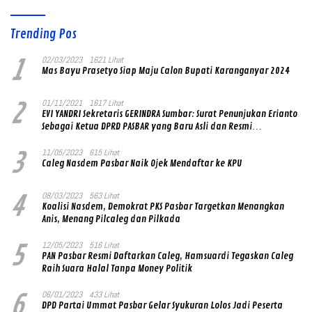
Trending Pos
1
02/03/2023
1621 Lihat
Mas Bayu Prasetyo Siap Maju Calon Bupati Karanganyar 2024
2
01/11/2021
1617 Lihat
EVI YANDRI Sekretaris GERINDRA Sumbar: Surat Penunjukan Erianto
Sebagai Ketua DPRD PASBAR yang Baru Asli dan Resmi
Ditandatangani Ketum Prabowo Subianto
3
11/05/2023
615 Lihat
Caleg Nasdem Pasbar Naik Ojek Mendaftar ke KPU
4
08/03/2023
563 Lihat
Koalisi Nasdem, Demokrat PKS Pasbar Targetkan Menangkan
Anis, Menang Pilcaleg dan Pilkada
5
12/05/2023
516 Lihat
PAN Pasbar Resmi Daftarkan Caleg, Hamsuardi Tegaskan Caleg
Raih Suara Halal Tanpa Money Politik
6
06/01/2023
433 Lihat
DPD Partai Ummat Pasbar Gelar Syukuran Lolos Jadi Peserta