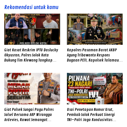
Rekomendasi untuk kamu
Giat Kasat Reskrim IPTU Daslucky
Kapolres Pasaman Barat AKBP
Okyusran, Polres Solok Kota
Agung Tribawanto Respons
Dukung Tim Klewang Tangkap
Dugaan PETI, Kapolsek Talamau
Ivan Sambok di Kota Solok
Temukan Lubang Galian Bekas
Giat Polsek Sungai Pagu Polres
Usai Penetapan Nomor Urut,
Solsel Bersama AKP Wirangga
Pemkab Solok Perkuat Sinergi
Ardevies, Rawat Semangat
TNI–Polri Jaga Kondusivitas
Kemerdekaan
Pilwana Serentak di 23 Nagari