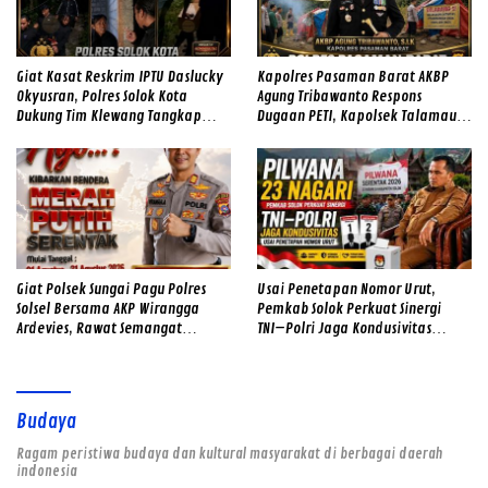
Giat Kasat Reskrim IPTU Daslucky
Kapolres Pasaman Barat AKBP
Okyusran, Polres Solok Kota
Agung Tribawanto Respons
Dukung Tim Klewang Tangkap
Dugaan PETI, Kapolsek Talamau
Ivan Sambok di Kota Solok
Temukan Lubang Galian Bekas
Giat Polsek Sungai Pagu Polres
Usai Penetapan Nomor Urut,
Solsel Bersama AKP Wirangga
Pemkab Solok Perkuat Sinergi
Ardevies, Rawat Semangat
TNI–Polri Jaga Kondusivitas
Kemerdekaan
Pilwana Serentak di 23 Nagari
Budaya
Ragam peristiwa budaya dan kultural masyarakat di berbagai daerah
indonesia