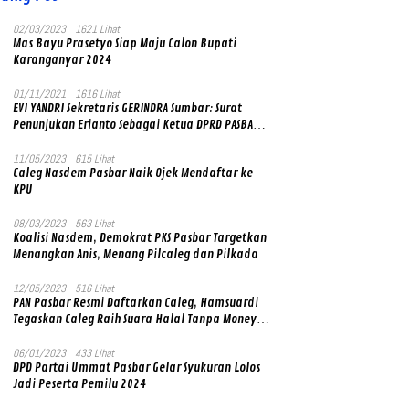
02/03/2023
1621 Lihat
Mas Bayu Prasetyo Siap Maju Calon Bupati
Karanganyar 2024
01/11/2021
1616 Lihat
EVI YANDRI Sekretaris GERINDRA Sumbar: Surat
Penunjukan Erianto Sebagai Ketua DPRD PASBAR
yang Baru Asli dan Resmi Ditandatangani Ketum
Prabowo Subianto
11/05/2023
615 Lihat
Caleg Nasdem Pasbar Naik Ojek Mendaftar ke
KPU
08/03/2023
563 Lihat
Koalisi Nasdem, Demokrat PKS Pasbar Targetkan
Menangkan Anis, Menang Pilcaleg dan Pilkada
12/05/2023
516 Lihat
PAN Pasbar Resmi Daftarkan Caleg, Hamsuardi
Tegaskan Caleg Raih Suara Halal Tanpa Money
Politik
06/01/2023
433 Lihat
DPD Partai Ummat Pasbar Gelar Syukuran Lolos
Jadi Peserta Pemilu 2024