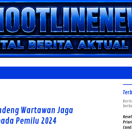
Ter
Berit
berba
andeng Wartawan Jaga
Kese
pada Pemilu 2024
Prior
Cand