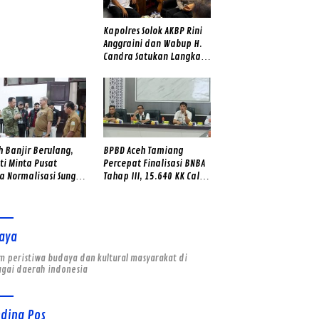
apsiagaan Hadapi
man Banjir dan
sor
Kapolres Solok AKBP Rini
Anggraini dan Wabup H.
Candra Satukan Langkah,
Gerakan Jaga Warga Jadi
Benteng Lawan Narkoba
di Kabupaten Solok
 Banjir Berulang,
BPBD Aceh Tamiang
ti Minta Pusat
Percepat Finalisasi BNBA
a Normalisasi Sungai
Tahap III, 15.640 KK Calon
ang
Penerima Bantuan
Diverifikasi
aya
 peristiwa budaya dan kultural masyarakat di
agai daerah indonesia
nding Pos