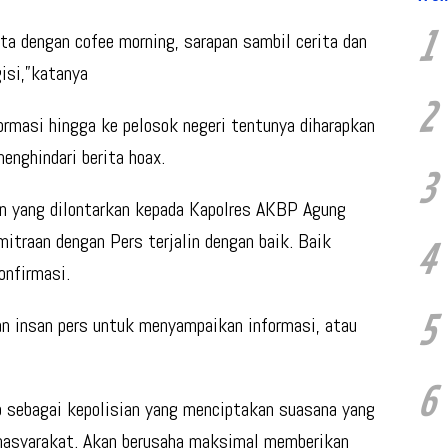
1
ta dengan cofee morning, sarapan sambil cerita dan
isi,”katanya
2
ormasi hingga ke pelosok negeri tentunya diharapkan
enghindari berita hoax.
3
n yang dilontarkan kepada Kapolres AKBP Agung
itraan dengan Pers terjalin dengan baik. Baik
4
nfirmasi.
5
an insan pers untuk menyampaikan informasi, atau
6
 sebagai kepolisian yang menciptakan suasana yang
asyarakat. Akan berusaha maksimal memberikan