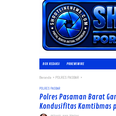
BOX REDAKSI
PRNEWSWIRE
Beranda
POLRES PASBAR
POLRES PASBAR
Polres Pasaman Barat G
Kondusifitas Kamtibmas 
REDAKSI JAWA TENGAH