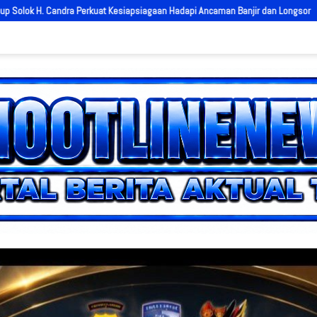
psiagaan Hadapi Ancaman Banjir dan Longsor
Kapolres Solok AKBP Rin