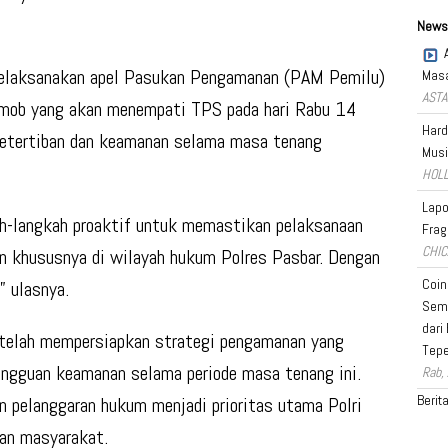
News
 melaksanakan apel Pasukan Pengamanan (PAM Pemilu)
Masa
ASTA
imob yang akan menempati TPS pada hari Rabu 14
Hard
 ketertiban dan keamanan selama masa tenang
Musi
HOLL
Lapo
h-langkah proaktif untuk memastikan pelaksanaan
Frag
CHIC
an khususnya di wilayah hukum Polres Pasbar. Dengan
Coin
” ulasnya.
Semb
dari
telah mempersiapkan strategi pengamanan yang
Tep
ngguan keamanan selama periode masa tenang ini.
Rab,
Berit
n pelanggaran hukum menjadi prioritas utama Polri
an masyarakat.