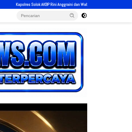
i Anggraini dan Wabup H. Candra Satukan Langkah, Gerakan Jaga Warga Jadi Be