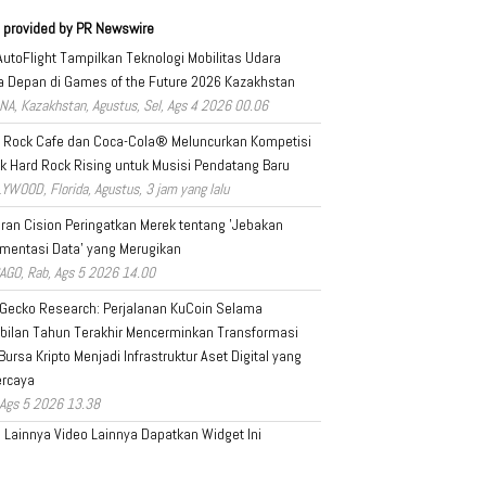
 provided by PR Newswire
AutoFlight Tampilkan Teknologi Mobilitas Udara
 Depan di Games of the Future 2026 Kazakhstan
NA, Kazakhstan, Agustus, Sel, Ags 4 2026 00.06
 Rock Cafe dan Coca-Cola® Meluncurkan Kompetisi
k Hard Rock Rising untuk Musisi Pendatang Baru
YWOOD, Florida, Agustus, 3 jam yang lalu
ran Cision Peringatkan Merek tentang 'Jebakan
mentasi Data' yang Merugikan
AGO, Rab, Ags 5 2026 14.00
Gecko Research: Perjalanan KuCoin Selama
ilan Tahun Terakhir Mencerminkan Transformasi
 Bursa Kripto Menjadi Infrastruktur Aset Digital yang
ercaya
 Ags 5 2026 13.38
a Lainnya
Video Lainnya
Dapatkan Widget Ini