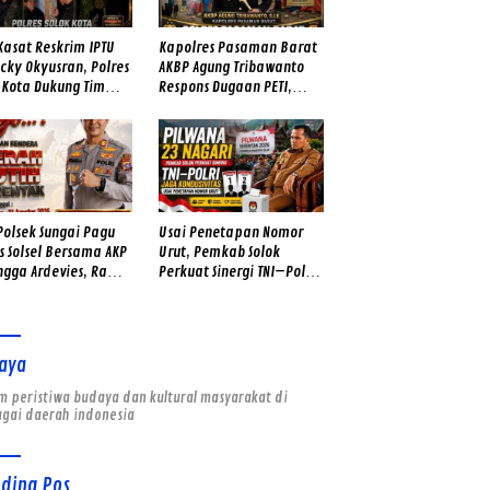
Kasat Reskrim IPTU
Kapolres Pasaman Barat
cky Okyusran, Polres
AKBP Agung Tribawanto
 Kota Dukung Tim
Respons Dugaan PETI,
ang Tangkap Ivan
Kapolsek Talamau
k di Kota Solok
Temukan Lubang Galian
Bekas
Polsek Sungai Pagu
Usai Penetapan Nomor
s Solsel Bersama AKP
Urut, Pemkab Solok
ngga Ardevies, Rawat
Perkuat Sinergi TNI–Polri
ngat Kemerdekaan
Jaga Kondusivitas
Pilwana Serentak di 23
Nagari
aya
 peristiwa budaya dan kultural masyarakat di
agai daerah indonesia
nding Pos