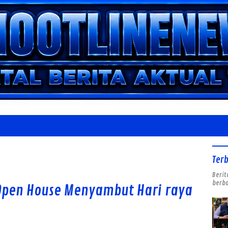
Ter
Berit
berba
Open House Menyambut Hari raya