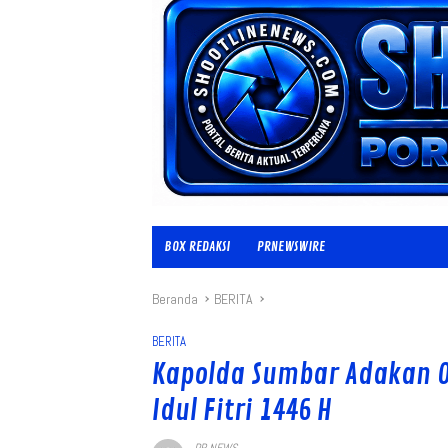
BOX REDAKSI
PRNEWSWIRE
Beranda
BERITA
BERITA
Kapolda Sumbar Adakan 
Idul Fitri 1446 H
PR NEWS