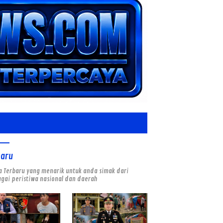
baru
a Terbaru yang menarik untuk anda simak dari
gai peristiwa nasional dan daerah