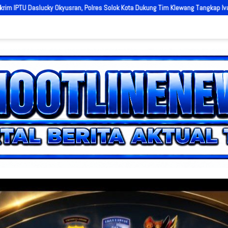
a Dukung Tim Klewang Tangkap Ivan Sambok di Kota Solok
Kapolres P