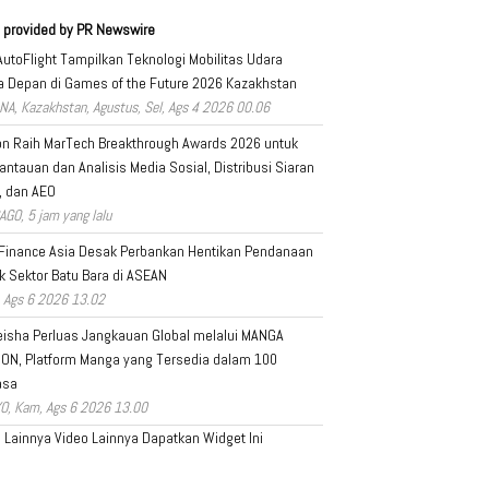
 provided by PR Newswire
AutoFlight Tampilkan Teknologi Mobilitas Udara
 Depan di Games of the Future 2026 Kazakhstan
NA, Kazakhstan, Agustus, Sel, Ags 4 2026 00.06
on Raih MarTech Breakthrough Awards 2026 untuk
ntauan dan Analisis Media Sosial, Distribusi Siaran
, dan AEO
AGO, 5 jam yang lalu
 Finance Asia Desak Perbankan Hentikan Pendanaan
k Sektor Batu Bara di ASEAN
 Ags 6 2026 13.02
isha Perluas Jangkauan Global melalui MANGA
ION, Platform Manga yang Tersedia dalam 100
asa
O, Kam, Ags 6 2026 13.00
a Lainnya
Video Lainnya
Dapatkan Widget Ini