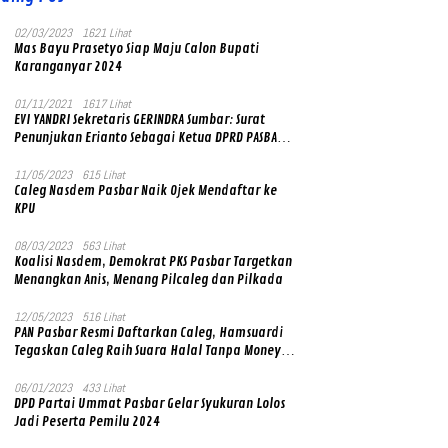
02/03/2023
1621 Lihat
Mas Bayu Prasetyo Siap Maju Calon Bupati
Karanganyar 2024
01/11/2021
1617 Lihat
EVI YANDRI Sekretaris GERINDRA Sumbar: Surat
Penunjukan Erianto Sebagai Ketua DPRD PASBAR
yang Baru Asli dan Resmi Ditandatangani Ketum
Prabowo Subianto
11/05/2023
615 Lihat
Caleg Nasdem Pasbar Naik Ojek Mendaftar ke
KPU
08/03/2023
563 Lihat
Koalisi Nasdem, Demokrat PKS Pasbar Targetkan
Menangkan Anis, Menang Pilcaleg dan Pilkada
12/05/2023
516 Lihat
PAN Pasbar Resmi Daftarkan Caleg, Hamsuardi
Tegaskan Caleg Raih Suara Halal Tanpa Money
Politik
06/01/2023
433 Lihat
DPD Partai Ummat Pasbar Gelar Syukuran Lolos
Jadi Peserta Pemilu 2024