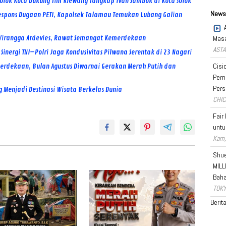
 Solok Kota Dukung Tim Klewang Tangkap Ivan Sambok di Kota Solok
News
espons Dugaan PETI, Kapolsek Talamau Temukan Lubang Galian
P Wirangga Ardevies, Rawat Semangat Kemerdekaan
Masa
ASTA
inergi TNI–Polri Jaga Kondusivitas Pilwana Serentak di 23 Nagari
Cisi
rdekaan, Bulan Agustus Diwarnai Gerakan Merah Putih dan
Pema
Pers
 Menjadi Destinasi Wisata Berkelas Dunia
CHIC
Fair
untu
Kam,
Shue
MILL
Bah
TOKY
Berit