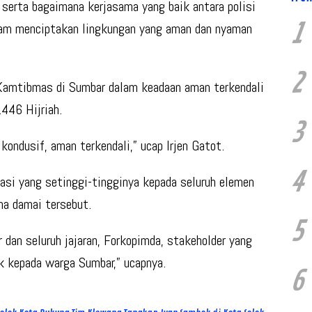
serta bagaimana kerjasama yang baik antara polisi
1
lam menciptakan lingkungan yang aman dan nyaman
2
 Kamtibmas di Sumbar dalam keadaan aman terkendali
1446 Hijriah.
3
ndusif, aman terkendali,” ucap Irjen Gatot.
4
asi yang setinggi-tingginya kepada seluruh elemen
na damai tersebut.
5
dan seluruh jajaran, Forkopimda, stakeholder yang
 kepada warga Sumbar,” ucapnya.
6