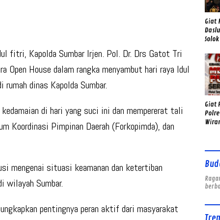
Giat 
Daslu
Solok
Klew
 fitri, Kapolda Sumbar Irjen. Pol. Dr. Drs Gatot Tri
Sambo
ra Open House dalam rangka menyambut hari raya Idul
i rumah dinas Kapolda Sumbar.
Giat 
kedamaian di hari yang suci ini dan mempererat tali
Polre
Wira
orum Koordinasi Pimpinan Daerah (Forkopimda), dan
Sema
Bud
kusi mengenai situasi keamanan dan ketertiban
Ragam
i wilayah Sumbar.
berb
ungkapkan pentingnya peran aktif dari masyarakat
Tre