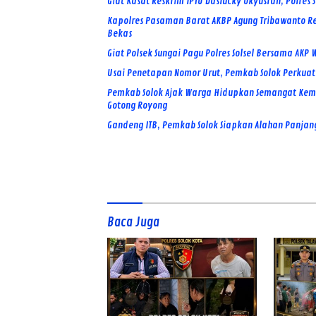
Giat Kasat Reskrim IPTU Daslucky Okyusran, Polres
Kapolres Pasaman Barat AKBP Agung Tribawanto R
Bekas
Giat Polsek Sungai Pagu Polres Solsel Bersama AK
Usai Penetapan Nomor Urut, Pemkab Solok Perkuat S
Pemkab Solok Ajak Warga Hidupkan Semangat Keme
Gotong Royong
Gandeng ITB, Pemkab Solok Siapkan Alahan Panjang
Baca Juga