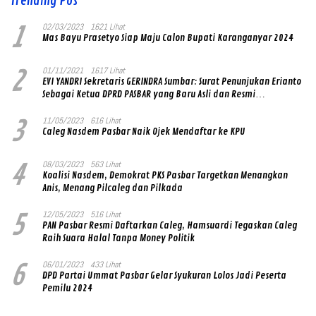
Trending Pos
1
02/03/2023
1621 Lihat
Mas Bayu Prasetyo Siap Maju Calon Bupati Karanganyar 2024
2
01/11/2021
1617 Lihat
EVI YANDRI Sekretaris GERINDRA Sumbar: Surat Penunjukan Erianto
Sebagai Ketua DPRD PASBAR yang Baru Asli dan Resmi
Ditandatangani Ketum Prabowo Subianto
3
11/05/2023
616 Lihat
Caleg Nasdem Pasbar Naik Ojek Mendaftar ke KPU
4
08/03/2023
563 Lihat
Koalisi Nasdem, Demokrat PKS Pasbar Targetkan Menangkan
Anis, Menang Pilcaleg dan Pilkada
5
12/05/2023
516 Lihat
PAN Pasbar Resmi Daftarkan Caleg, Hamsuardi Tegaskan Caleg
Raih Suara Halal Tanpa Money Politik
6
06/01/2023
433 Lihat
DPD Partai Ummat Pasbar Gelar Syukuran Lolos Jadi Peserta
Pemilu 2024