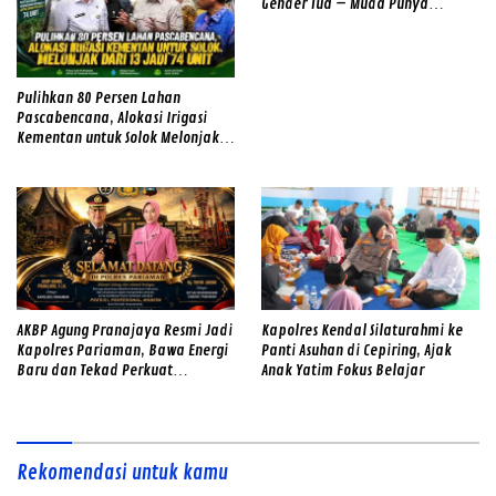
Gender Tua – Muda Punya
Semangat
Pulihkan 80 Persen Lahan
Pascabencana, Alokasi Irigasi
Kementan untuk Solok Melonjak
dari 13 Jadi 74 Unit
AKBP Agung Pranajaya Resmi Jadi
Kapolres Kendal Silaturahmi ke
Kapolres Pariaman, Bawa Energi
Panti Asuhan di Cepiring, Ajak
Baru dan Tekad Perkuat
Anak Yatim Fokus Belajar
Pelayanan kepada Masyarakat
Rekomendasi untuk kamu