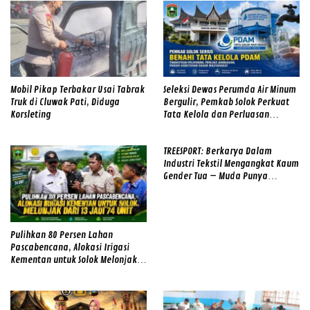
Mobil Pikap Terbakar Usai Tabrak
Seleksi Dewas Perumda Air Minum
Truk di Cluwak Pati, Diduga
Bergulir, Pemkab Solok Perkuat
Korsleting
Tata Kelola dan Perluasan
Layanan
TREESPORT: Berkarya Dalam
Industri Tekstil Mengangkat Kaum
Gender Tua – Muda Punya
Semangat
Pulihkan 80 Persen Lahan
Pascabencana, Alokasi Irigasi
Kementan untuk Solok Melonjak
dari 13 Jadi 74 Unit