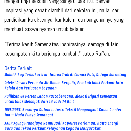
mengelilingi sekolah yang sangat luas itu. Banyak
inspirasi yang dapat diambil dari sekolah ini, mulai dari
pendidikan karakternya, kurikulum, dan bangunannya yang
membuat siswa nyaman untuk belajar.
“Terima kasih Samer atas inspirasinya, semoga di lain
kesempatan kita berjumpa kembali,” tutup Raf’an.
Berita Terkait
Mobil Pikap Terbakar Usai Tabrak Truk di Cluwak Pati, Diduga Korsleting
Seleksi Dewas Perumda Air Minum Bergulir, Pemkab Solok Perkuat Tata
Kelola dan Perluasan Layanan
Pulihkan 80 Persen Lahan Pascabencana, Alokasi Irigasi Kementan
untuk Solok Melonjak dari 13 Jadi 74 Unit
TREESPORT: Berkarya Dalam Industri Tekstil Mengangkat Kaum Gender
Tua – Muda Punya Semangat
AKBP Agung Pranajaya Resmi Jadi Kapolres Pariaman, Bawa Energi
Baru dan Tekad Perkuat Pelayanan kepada Masyarakat