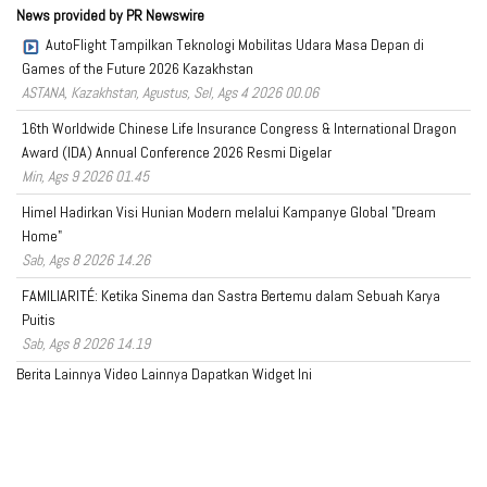
News provided by PR Newswire
AutoFlight Tampilkan Teknologi Mobilitas Udara Masa Depan di
Games of the Future 2026 Kazakhstan
ASTANA, Kazakhstan, Agustus, Sel, Ags 4 2026 00.06
16th Worldwide Chinese Life Insurance Congress & International Dragon
Award (IDA) Annual Conference 2026 Resmi Digelar
Min, Ags 9 2026 01.45
Himel Hadirkan Visi Hunian Modern melalui Kampanye Global "Dream
Home"
Sab, Ags 8 2026 14.26
FAMILIARITÉ: Ketika Sinema dan Sastra Bertemu dalam Sebuah Karya
Puitis
Sab, Ags 8 2026 14.19
Berita Lainnya
Video Lainnya
Dapatkan Widget Ini