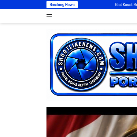
Langsung
Giat Kasat Reskrim IPTU Daslucky Okyusran, Polres 
Breaking News
ke
konten