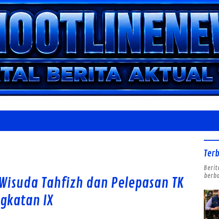
Ter
Berit
berba
Wisuda Tahfizh dan Pelepasan TK
gkatan IX