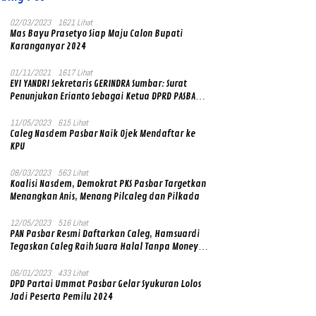
02/03/2023
1621 Lihat
Mas Bayu Prasetyo Siap Maju Calon Bupati
Karanganyar 2024
01/11/2021
1617 Lihat
EVI YANDRI Sekretaris GERINDRA Sumbar: Surat
Penunjukan Erianto Sebagai Ketua DPRD PASBAR
yang Baru Asli dan Resmi Ditandatangani Ketum
Prabowo Subianto
11/05/2023
615 Lihat
Caleg Nasdem Pasbar Naik Ojek Mendaftar ke
KPU
08/03/2023
563 Lihat
Koalisi Nasdem, Demokrat PKS Pasbar Targetkan
Menangkan Anis, Menang Pilcaleg dan Pilkada
12/05/2023
516 Lihat
PAN Pasbar Resmi Daftarkan Caleg, Hamsuardi
Tegaskan Caleg Raih Suara Halal Tanpa Money
Politik
06/01/2023
433 Lihat
DPD Partai Ummat Pasbar Gelar Syukuran Lolos
Jadi Peserta Pemilu 2024