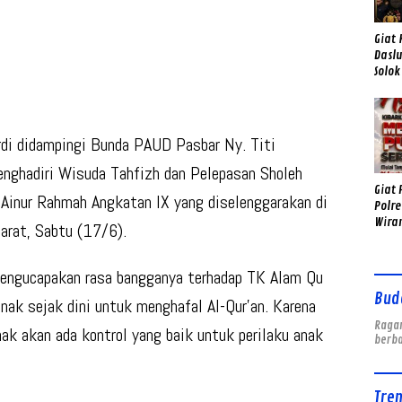
Giat 
Daslu
Solok
Klew
Sambo
di didampingi Bunda PAUD Pasbar Ny. Titi
nghadiri Wisuda Tahfizh dan Pelepasan Sholeh
Giat 
 Ainur Rahmah Angkatan IX yang diselenggarakan di
Polre
Wira
arat, Sabtu (17/6).
Sema
ngucapakan rasa bangganya terhadap TK Alam Qu
Bud
nak sejak dini untuk menghafal Al-Qur’an. Karena
Ragam
nak akan ada kontrol yang baik untuk perilaku anak
berb
Tre