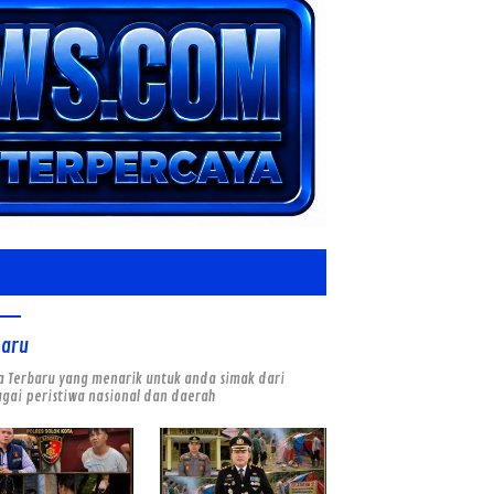
baru
a Terbaru yang menarik untuk anda simak dari
gai peristiwa nasional dan daerah