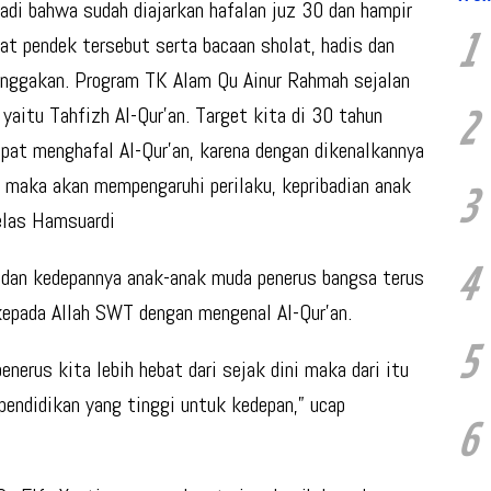
di bahwa sudah diajarkan hafalan juz 30 dan hampir
1
at pendek tersebut serta bacaan sholat, hadis dan
banggakan. Program TK Alam Qu Ainur Rahmah sejalan
aitu Tahfizh Al-Qur’an. Target kita di 30 tahun
2
apat menghafal Al-Qur’an, karena dengan dikenalkannya
a maka akan mempengaruhi perilaku, kepribadian anak
3
jelas Hamsuardi
4
an dan kedepannya anak-anak muda penerus bangsa terus
epada Allah SWT dengan mengenal Al-Qur’an.
5
erus kita lebih hebat dari sejak dini maka dari itu
pendidikan yang tinggi untuk kedepan,” ucap
6