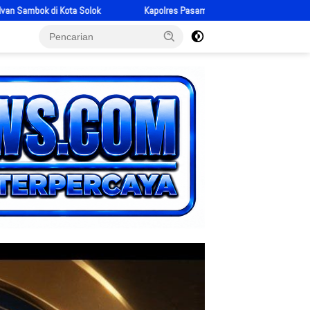
polres Pasaman Barat AKBP Agung Tribawanto Respons Dugaan PETI, Kapolsek 